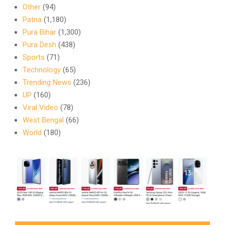
Other
(94)
Patna
(1,180)
Pura Bihar
(1,300)
Pura Desh
(438)
Sports
(71)
Technology
(65)
Trending News
(236)
UP
(160)
Viral Video
(78)
West Bengal
(66)
World
(180)