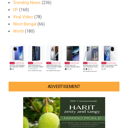
Trending News
(236)
UP
(160)
Viral Video
(78)
West Bengal
(66)
World
(180)
ADVERTISEMENT