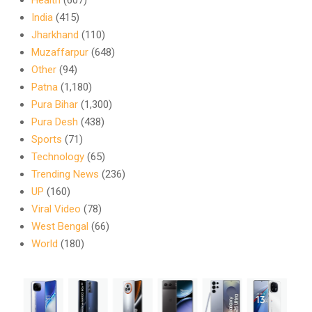
India
(415)
Jharkhand
(110)
Muzaffarpur
(648)
Other
(94)
Patna
(1,180)
Pura Bihar
(1,300)
Pura Desh
(438)
Sports
(71)
Technology
(65)
Trending News
(236)
UP
(160)
Viral Video
(78)
West Bengal
(66)
World
(180)