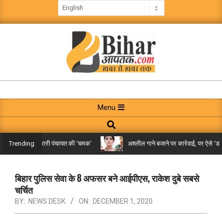
Skip
to
content
BIHAR
AAPTAK
Primary
Menu
Navigation
Search
Menu
किले तक पहुंची गरारी पंचायत की ‘चमक’
अश्लील गाने बजाने पर कार्रवाई, पर ऐसे ‘डबल म
Trending:
बिहार पुलिस सेवा के 8 अफसर बने आईपीएस, राकेश दुबे सबसे
चर्चित
BY:
NEWS DESK
ON:
DECEMBER 1, 2020