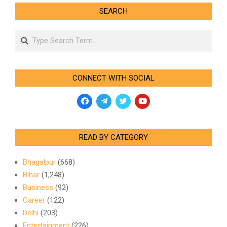
SEARCH
Search
CONNECT WITH SOCIAL
READ BY CATEGORY
Bhagalpur
(668)
Bihar
(1,248)
Business
(92)
Career
(122)
Delhi
(203)
Entertainment
(226)