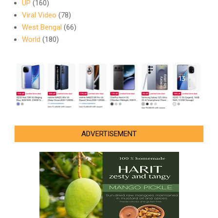
UP
(160)
Viral Video
(78)
West Bengal
(66)
World
(180)
ADVERTISEMENT