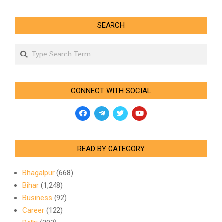
SEARCH
Search
CONNECT WITH SOCIAL
READ BY CATEGORY
Bhagalpur
(668)
Bihar
(1,248)
Business
(92)
Career
(122)