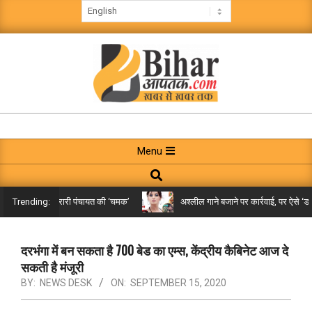
Skip
to
content
BIHAR
AAPTAK
Primary
Menu
Navigation
Search
Menu
किले तक पहुंची गरारी पंचायत की ‘चमक’
अश्लील गाने बजाने पर कार्रवाई, पर ऐसे ‘डबल 
Trending:
दरभंगा में बन सकता है 700 बेड का एम्स, केंद्रीय कैबिनेट आज दे
सकती है मंजूरी
BY:
NEWS DESK
ON:
SEPTEMBER 15, 2020