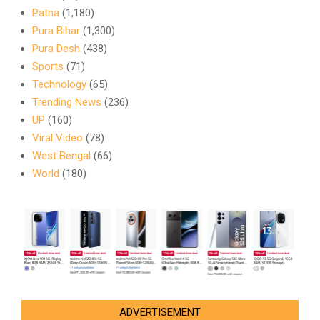
Patna
(1,180)
Pura Bihar
(1,300)
Pura Desh
(438)
Sports
(71)
Technology
(65)
Trending News
(236)
UP
(160)
Viral Video
(78)
West Bengal
(66)
World
(180)
ADVERTISEMENT