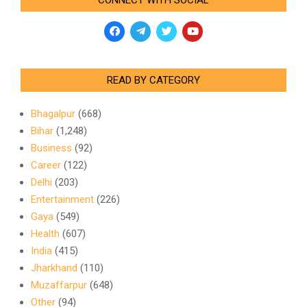
READ BY CATEGORY
Bhagalpur
(668)
Bihar
(1,248)
Business
(92)
Career
(122)
Delhi
(203)
Entertainment
(226)
Gaya
(549)
Health
(607)
India
(415)
Jharkhand
(110)
Muzaffarpur
(648)
Other
(94)