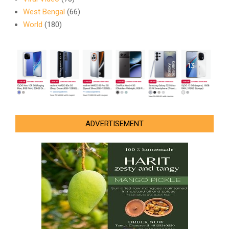
West Bengal
(66)
World
(180)
ADVERTISEMENT