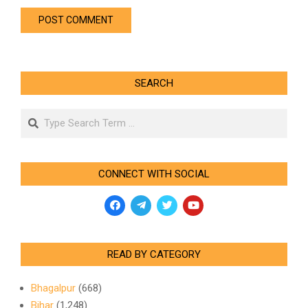
SEARCH
Search
CONNECT WITH SOCIAL
READ BY CATEGORY
Bhagalpur
(668)
Bihar
(1,248)