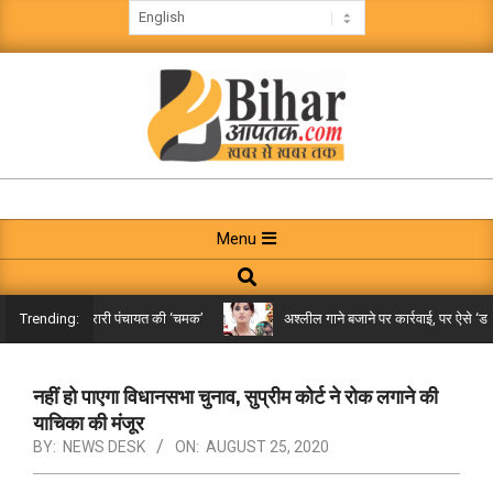
Skip
to
content
BIHAR
AAPTAK
Primary
Menu
Navigation
Search
Menu
किले तक पहुंची गरारी पंचायत की ‘चमक’
अश्लील गाने बजाने पर कार्रवाई, पर ऐसे ‘डबल म
Trending:
नहीं हो पाएगा विधानसभा चुनाव, सुप्रीम कोर्ट ने रोक लगाने की
याचिका की मंजूर
BY:
NEWS DESK
ON:
AUGUST 25, 2020