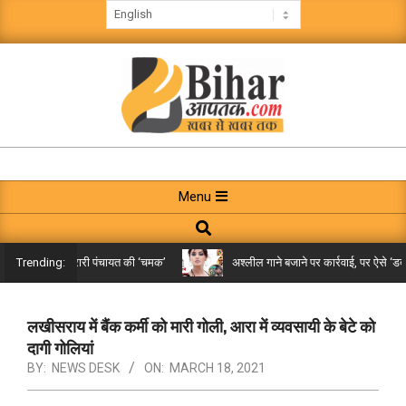
Skip
to
content
BIHAR
AAPTAK
Primary
Menu
Navigation
Search
Menu
िले तक पहुंची गरारी पंचायत की ‘चमक’
अश्लील गाने बजाने पर कार्रवाई, पर ऐसे ‘डबल म
Trending:
लखीसराय में बैंक कर्मी को मारी गोली, आरा में व्यवसायी के बेटे को
दागी गोलियां
BY:
NEWS DESK
ON:
MARCH 18, 2021