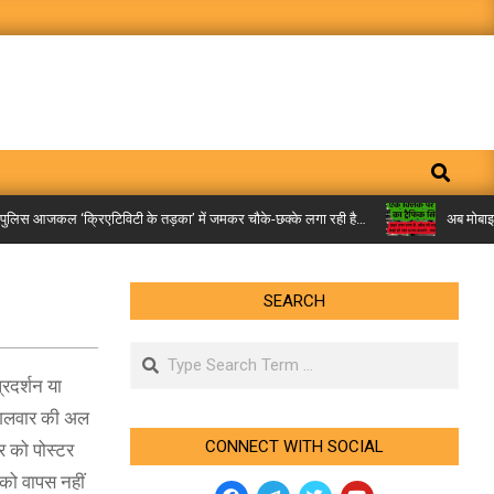
Search
िस आजकल ‘क्रिएटिविटी के तड़का’ में जमकर चौके-छक्के लगा रही है…
अब मोबाइल पर म
SEARCH
Search
्रदर्शन या
मंगलवार की अल
CONNECT WITH SOCIAL
ार को पोस्टर
को वापस नहीं