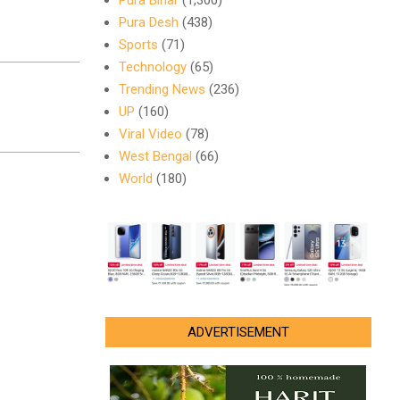
Pura Bihar
(1,300)
Pura Desh
(438)
Sports
(71)
Technology
(65)
Trending News
(236)
UP
(160)
Viral Video
(78)
West Bengal
(66)
World
(180)
ADVERTISEMENT