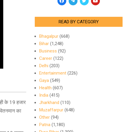
READ BY CATEGORY
Bhagalpur
(668)
Bihar
(1,248)
Business
(92)
Career
(122)
Delhi
(203)
Entertainment
(226)
Gaya
(549)
Health
(607)
India
(415)
पाही के 19 हजार
Jharkhand
(110)
Muzaffarpur
(648)
ा वेतनमान का
Other
(94)
Patna
(1,180)