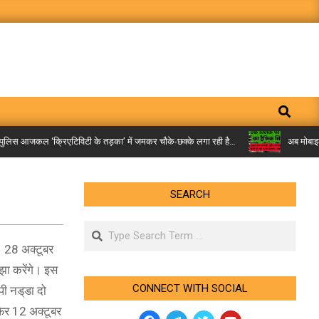
Search
लिस आजकल ‘क्रिएटिविटी के तड़का’ में जमकर चौके-छक्के लगा रही है…
अब मोबाइल पर म
SEARCH
Search
। 28 अक्टूबर
ाझा करेंगे। इस
CONNECT WITH SOCIAL
पी नड्‌डा दो
फिर 12 अक्टूबर