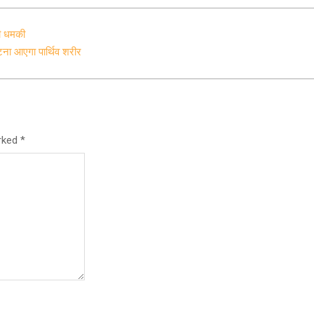
दी धमकी
पटना आएगा पार्थिव शरीर
arked
*