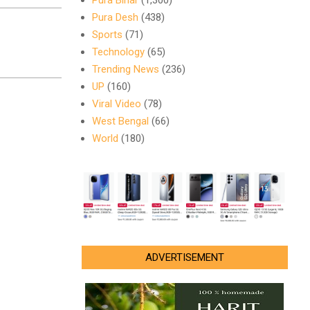
Pura Bihar
(1,300)
Pura Desh
(438)
Sports
(71)
Technology
(65)
Trending News
(236)
UP
(160)
Viral Video
(78)
West Bengal
(66)
World
(180)
ADVERTISEMENT