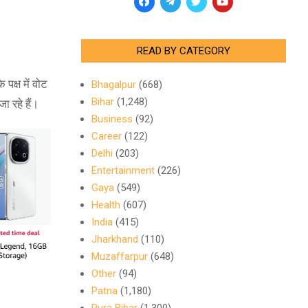
READ BY CATEGORY
पक्ष में वोट
Bhagalpur
(668)
Bihar
(1,248)
ा रहे हैं।
Business
(92)
Career
(122)
Delhi
(203)
Entertainment
(226)
Gaya
(549)
Health
(607)
India
(415)
Jharkhand
(110)
Muzaffarpur
(648)
Other
(94)
Patna
(1,180)