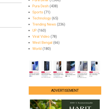
Pura Bihar
(1,300)
Pura Desh
(438)
Sports
(71)
Technology
(65)
Trending News
(236)
UP
(160)
Viral Video
(78)
West Bengal
(66)
World
(180)
ADVERTISEMENT