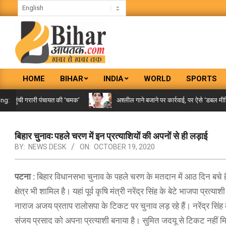
Skip
to
content
BIHAR
HOME
BIHAR
INDIA
WORLD
SPORTS
AAPTAK
Primary
Navigation
पहुंची गरारी पंचायत की ‘चमक’
अश्लील गाने बजाने पर कार्रवाई, पर ऐसे ‘डबल मीनिंग स
ing:
Menu
बिहार चुनाव: पहले चरण में इन प्रत्याशियों की अपनों से ही लड़ाई
BY:
NEWS DESK
ON:
OCTOBER 19, 2020
पटना :
बिहार विधानसभा चुनाव के पहले चरण के मतदान में आठ दिन बचे हैं। 
क्षेत्र भी शामिल है। यहां पूर्व कृषि मंत्री नरेंद्र सिंह के बेटे भाजपा प
नाराज अजय प्रताप रालोसपा के टिकट पर चुनाव लड़ रहे हैं। नरेंद्र सिंह के 
संजय प्रसाद को अपना प्रत्याशी बनाया है। सुमित जदयू से टिकट नहीं मिलने