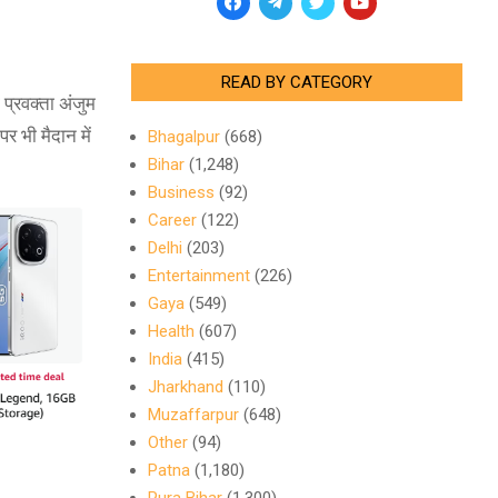
READ BY CATEGORY
प्रवक्ता अंजुम
 भी मैदान में
Bhagalpur
(668)
Bihar
(1,248)
Business
(92)
Career
(122)
Delhi
(203)
Entertainment
(226)
Gaya
(549)
Health
(607)
India
(415)
Jharkhand
(110)
Muzaffarpur
(648)
Other
(94)
Patna
(1,180)