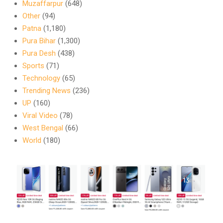
Muzaffarpur
(648)
Other
(94)
Patna
(1,180)
Pura Bihar
(1,300)
Pura Desh
(438)
Sports
(71)
Technology
(65)
Trending News
(236)
UP
(160)
Viral Video
(78)
West Bengal
(66)
World
(180)