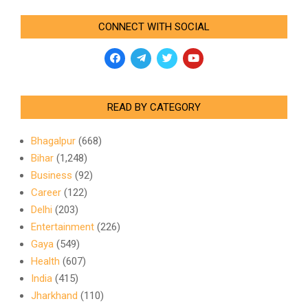
CONNECT WITH SOCIAL
READ BY CATEGORY
Bhagalpur
(668)
Bihar
(1,248)
Business
(92)
Career
(122)
Delhi
(203)
Entertainment
(226)
Gaya
(549)
Health
(607)
India
(415)
Jharkhand
(110)