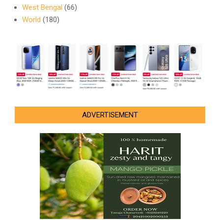
West Bengal
(66)
World
(180)
ADVERTISEMENT