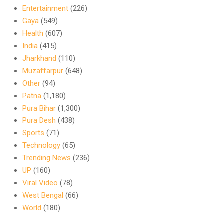
Entertainment
(226)
Gaya
(549)
Health
(607)
India
(415)
Jharkhand
(110)
Muzaffarpur
(648)
Other
(94)
Patna
(1,180)
Pura Bihar
(1,300)
Pura Desh
(438)
Sports
(71)
Technology
(65)
Trending News
(236)
UP
(160)
Viral Video
(78)
West Bengal
(66)
World
(180)