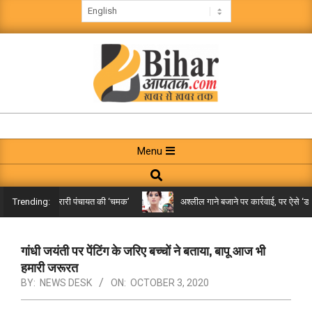
Skip
to
content
BIHAR
AAPTAK
Primary
Menu
Navigation
Search
Menu
किले तक पहुंची गरारी पंचायत की ‘चमक’
अश्लील गाने बजाने पर कार्रवाई, पर ऐसे ‘डबल म
Trending:
गांधी जयंती पर पेंटिंग के जरिए बच्चों ने बताया, बापू आज भी
हमारी जरूरत
BY:
NEWS DESK
ON:
OCTOBER 3, 2020