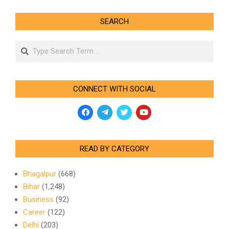
SEARCH
Search
CONNECT WITH SOCIAL
READ BY CATEGORY
Bhagalpur
(668)
Bihar
(1,248)
Business
(92)
Career
(122)
Delhi
(203)