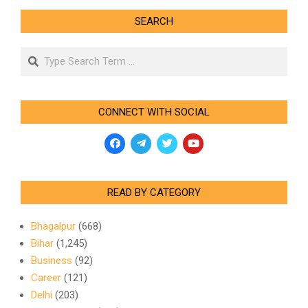
SEARCH
Search
CONNECT WITH SOCIAL
READ BY CATEGORY
Bhagalpur
(668)
Bihar
(1,245)
Business
(92)
Career
(121)
Delhi
(203)