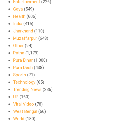
Entertainment
(226)
Gaya
(549)
Health
(606)
India
(415)
Jharkhand
(110)
Muzaffarpur
(648)
Other
(94)
Patna
(1,179)
Pura Bihar
(1,300)
Pura Desh
(438)
Sports
(71)
Technology
(65)
Trending News
(236)
UP
(160)
Viral Video
(78)
West Bengal
(66)
World
(180)