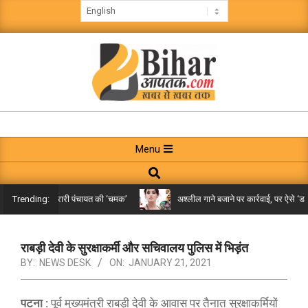
Skip
to
content
BIHAR
AAPTAK
Primary
Menu
Navigation
Search
Menu
किले तक पहुंची गरारी पंचायत की ‘चमक’
अश्लील गाने बजाने पर कार्रवाई, पर ऐसे ‘डबल म
Trending:
राबड़ी देवी के सुरक्षाकर्मी और सचिवालय पुलिस में भिड़ंत
BY:
NEWS DESK
ON:
JANUARY 21, 2021
पटना :
पूर्व मुख्यमंत्री राबड़ी देवी के आवास पर तैनात सुरक्षाकर्मियों