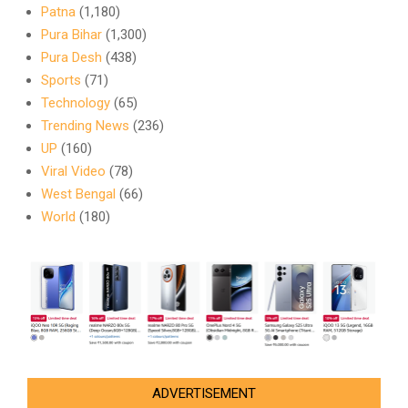
Patna
(1,180)
Pura Bihar
(1,300)
Pura Desh
(438)
Sports
(71)
Technology
(65)
Trending News
(236)
UP
(160)
Viral Video
(78)
West Bengal
(66)
World
(180)
ADVERTISEMENT