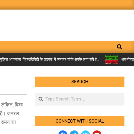
Search
लिस आजकल ‘क्रिएटिविटी के तड़का’ में जमकर चौके-छक्के लगा रही है…
अब मोबाइल पर म
SEARCH
Search
लेकिन, विश्व
ा है। जनरल
CONNECT WITH SOCIAL
इस समय का