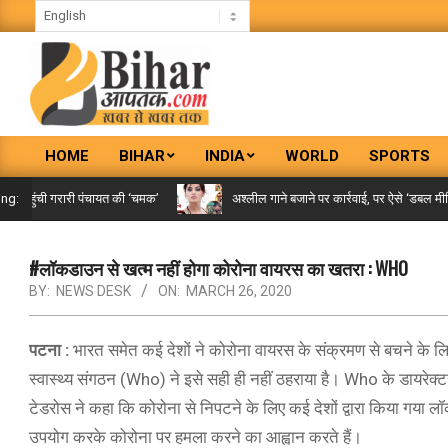
Skip
to
content
BIHAR
HOME
BIHAR
INDIA
WORLD
SPORTS
AAPTAK
Primary
Navigation
पहुंची गरारी पंचायत की ‘चमक’
अश्लील गाने बजाने पर कार्रवाई, पर ऐसे ‘डबल मीनिंग स
ing:
Menu
#लॉकडाउन से खत्म नहीं होगा कोरोना वायरस का खतरा : WHO
BY:
NEWS DESK
ON:
MARCH 26, 2020
पटना :
भारत समेत कई देशों ने कोरोना वायरस के संक्रमण से बचने के 
स्वास्थ्य संगठन (Who) ने इसे सही ही नहीं ठहराया है। Who के डायरे
टेडरोस ने कहा कि कोरोना से निपटने के लिए कई देशों द्वारा किया गया 
उपयोग करके कोरोना पर हमला करने का आह्वान करते हैं।