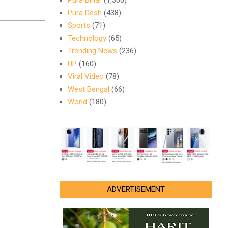
Pura Bihar
(1,300)
Pura Desh
(438)
Sports
(71)
Technology
(65)
Trending News
(236)
UP
(160)
Viral Video
(78)
West Bengal
(66)
World
(180)
ADVERTISEMENT