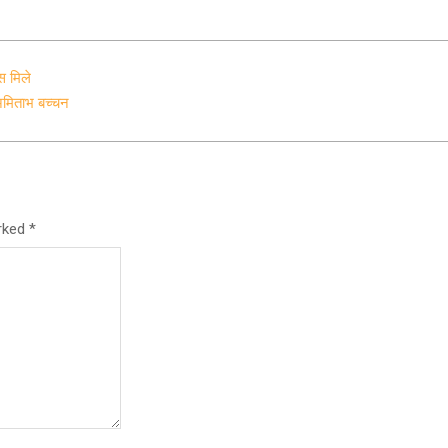
स मिले
 अमिताभ बच्चन
arked
*