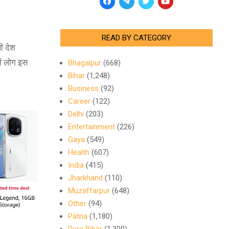
READ BY CATEGORY
ी देश
ों लोग इस
Bhagalpur
(668)
Bihar
(1,248)
Business
(92)
Career
(122)
Delhi
(203)
Entertainment
(226)
Gaya
(549)
Health
(607)
India
(415)
Jharkhand
(110)
Muzaffarpur
(648)
Other
(94)
Patna
(1,180)