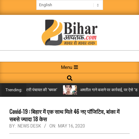
Skip
to
content
BIHAR
AAPTAK
Primary
Menu
Navigation
Search
Menu
किले तक पहुंची गरारी पंचायत की ‘चमक’
अश्लील गाने बजाने पर कार्रवाई, पर ऐसे ‘डबल म
Trending:
Covid-19 : बिहार में एक साथ मिले 46 नए पॉजिटिव, बांका में
सबसे ज्यादा 18 केस
BY:
NEWS DESK
ON:
MAY 16, 2020