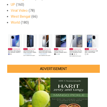
UP
(160)
Viral Video
(78)
West Bengal
(66)
World
(180)
ADVERTISEMENT