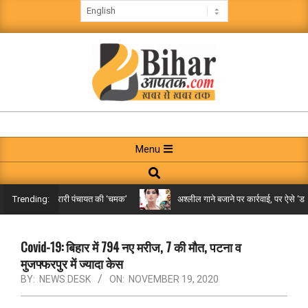
Skip
to
content
BIHAR
AAPTAK
Primary
Menu
Navigation
Search
Menu
किले तक पहुंची गरारी पंचायत की ‘चमक’
अश्लील गाने बजाने पर कार्रवाई, पर ऐसे ‘डबल म
Trending:
Covid-19: बिहार में 794 नए मरीज, 7 की मौत, पटना व
मुजफ्फरपुर में ज्यादा केस
BY:
NEWS DESK
ON:
NOVEMBER 19, 2020