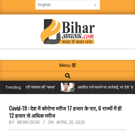
Skip
to
content
BIHAR
AAPTAK
Primary
Menu
Navigation
Search
Menu
िले तक पहुंची गरारी पंचायत की ‘चमक’
अश्लील गाने बजाने पर कार्रवाई, पर ऐसे ‘डबल म
Trending:
Covid-19 : देश में कोरोना मरीज 17 हजार के पार, 6 राज्यों में ही
12 हजार से अधिक मरीज
BY:
NEWS DESK
ON:
APRIL 20, 2020