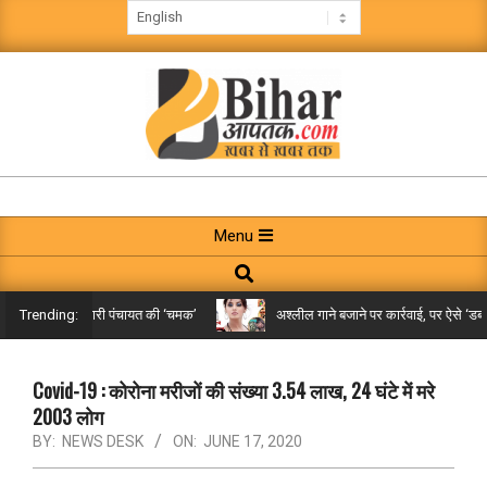
Skip
to
content
BIHAR
AAPTAK
Primary
Menu
Navigation
Search
Menu
िले तक पहुंची गरारी पंचायत की ‘चमक’
अश्लील गाने बजाने पर कार्रवाई, पर ऐसे ‘डबल म
Trending:
Covid-19 : कोरोना मरीजों की संख्या 3.54 लाख, 24 घंटे में मरे
2003 लोग
BY:
NEWS DESK
ON:
JUNE 17, 2020