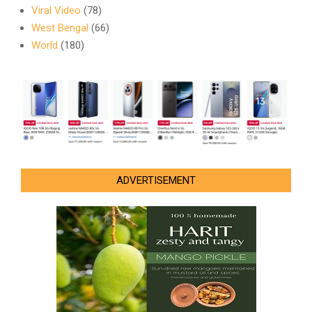
Viral Video
(78)
West Bengal
(66)
World
(180)
ADVERTISEMENT