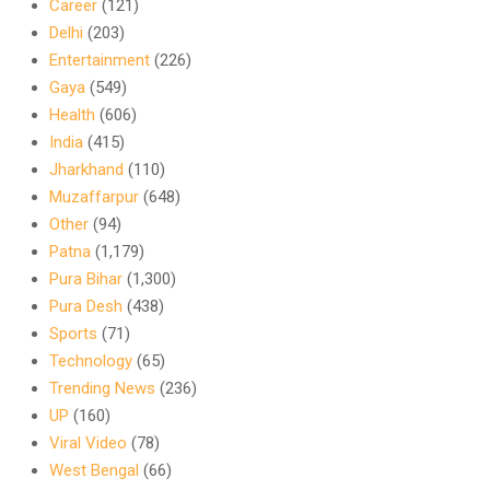
Career
(121)
Delhi
(203)
Entertainment
(226)
Gaya
(549)
Health
(606)
India
(415)
Jharkhand
(110)
Muzaffarpur
(648)
Other
(94)
Patna
(1,179)
Pura Bihar
(1,300)
Pura Desh
(438)
Sports
(71)
Technology
(65)
Trending News
(236)
UP
(160)
Viral Video
(78)
West Bengal
(66)