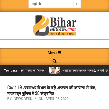
Skip
to
content
BIHAR
AAPTAK
Primary
Menu
Navigation
Search
Menu
िले तक पहुंची गरारी पंचायत की ‘चमक’
अश्लील गाने बजाने पर कार्रवाई, पर ऐसे ‘डबल म
Trending:
Covid-19 : स्वास्थ्य विभाग के बड़े अफसर की कोरोना से मौत,
महाराष्ट्र पुलिस में 96 संक्रमित
BY:
NEWS DESK
ON:
APRIL 26, 2020