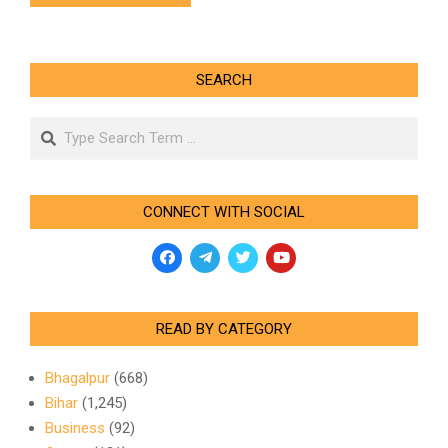
SEARCH
Search
CONNECT WITH SOCIAL
READ BY CATEGORY
Bhagalpur
(668)
Bihar
(1,245)
Business
(92)