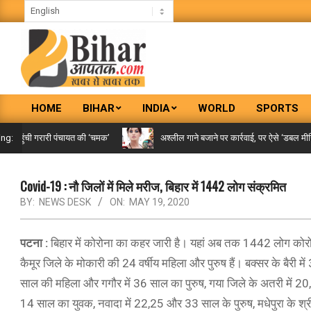
Skip
to
content
BIHAR
HOME
BIHAR
INDIA
WORLD
SPORTS
AAPTAK
Primary
Navigation
पहुंची गरारी पंचायत की ‘चमक’
अश्लील गाने बजाने पर कार्रवाई, पर ऐसे ‘डबल मीनिंग सॉ
ing:
Menu
Covid-19 : नौ जिलों में मिले मरीज, बिहार में 1442 लोग संक्रमित
BY:
NEWS DESK
ON:
MAY 19, 2020
पटना :
बिहार में कोरोना का कहर जारी है। यहां अब तक 1442 लोग कोरोन
कैमूर जिले के मोकारी की 24 वर्षीय महिला और पुरुष हैं। बक्सर के बैरी मे
साल की महिला और गगौर में 36 साल का पुरुष, गया जिले के अतरी में 20
14 साल का युवक, नवादा में 22,25 और 33 साल के पुरुष, मधेपुरा के श्र