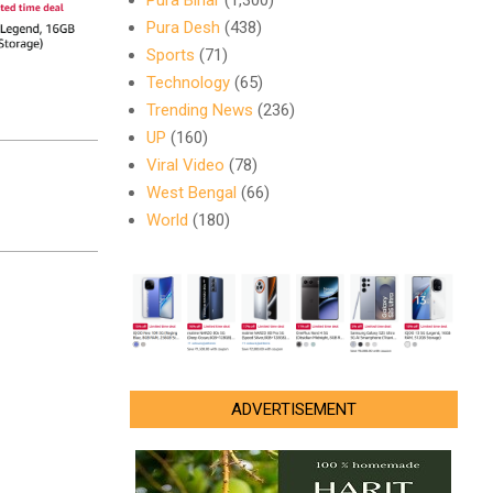
Pura Bihar
(1,300)
Pura Desh
(438)
Sports
(71)
Technology
(65)
Trending News
(236)
UP
(160)
Viral Video
(78)
West Bengal
(66)
World
(180)
ADVERTISEMENT