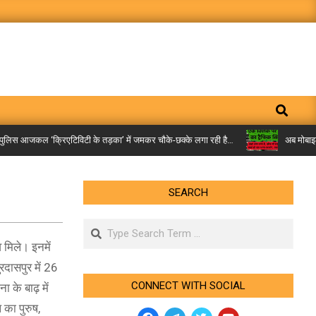
Search
िस आजकल ‘क्रिएटिविटी के तड़का’ में जमकर चौके-छक्के लगा रही है…
अब मोबाइल पर म
SEARCH
Search
 मिले। इनमें
रदासपुर में 26
CONNECT WITH SOCIAL
 के बाढ़ में
 का पुरुष,