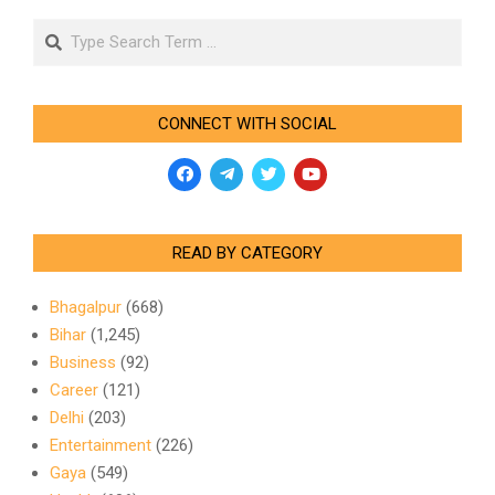
Search
CONNECT WITH SOCIAL
READ BY CATEGORY
Bhagalpur
(668)
Bihar
(1,245)
Business
(92)
Career
(121)
Delhi
(203)
Entertainment
(226)
Gaya
(549)