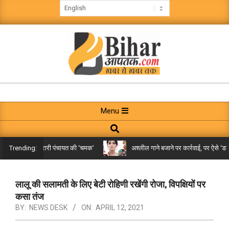
Skip
to
content
BIHAR
AAPTAK
Primary
Menu
Navigation
Search
Menu
िले तक पहुंची गरारी पंचायत की ‘चमक’
अश्लील गाने बजाने पर कार्रवाई, पर ऐसे ‘डबल म
Trending:
लालू की सलामती के लिए बेटी रोहिणी रखेंगी रोजा, विपक्षियों पर
कसा तंज
BY:
NEWS DESK
ON:
APRIL 12, 2021