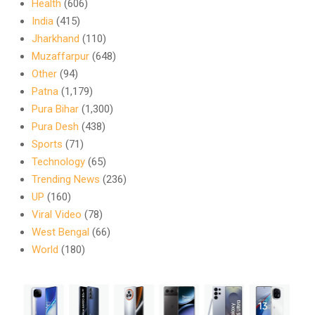
Health
(606)
India
(415)
Jharkhand
(110)
Muzaffarpur
(648)
Other
(94)
Patna
(1,179)
Pura Bihar
(1,300)
Pura Desh
(438)
Sports
(71)
Technology
(65)
Trending News
(236)
UP
(160)
Viral Video
(78)
West Bengal
(66)
World
(180)