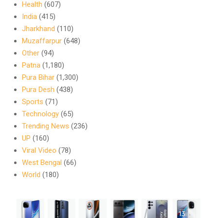
Health
(607)
India
(415)
Jharkhand
(110)
Muzaffarpur
(648)
Other
(94)
Patna
(1,180)
Pura Bihar
(1,300)
Pura Desh
(438)
Sports
(71)
Technology
(65)
Trending News
(236)
UP
(160)
Viral Video
(78)
West Bengal
(66)
World
(180)