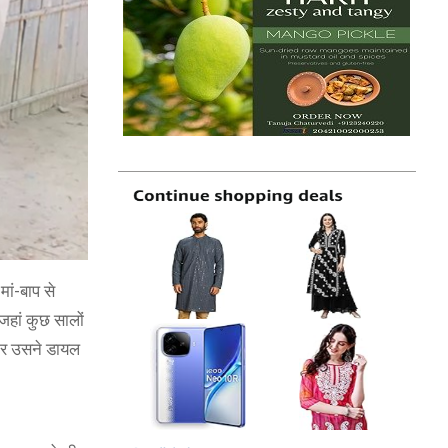
ां-बाप से
जहां कुछ सालों
ोकर उसने डायल