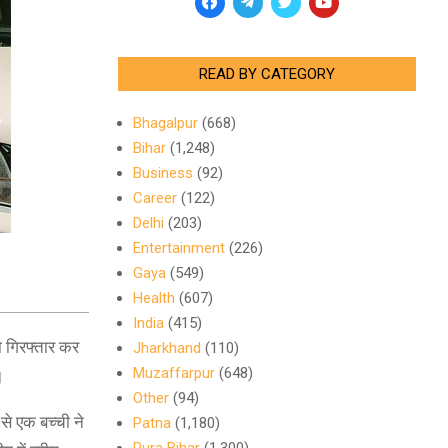
READ BY CATEGORY
Bhagalpur
(668)
Bihar
(1,248)
Business
(92)
Career
(122)
Delhi
(203)
Entertainment
(226)
Gaya
(549)
Health
(607)
India
(415)
ो गिरफ्तार कर
Jharkhand
(110)
Muzaffarpur
(648)
।
Other
(94)
से एक बच्ची ने
Patna
(1,180)