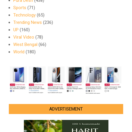
Pura Desh
(438)
Sports
(71)
Technology
(65)
Trending News
(236)
UP
(160)
Viral Video
(78)
West Bengal
(66)
World
(180)
ADVERTISEMENT