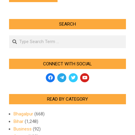
SEARCH
Search
CONNECT WITH SOCIAL
READ BY CATEGORY
Bhagalpur
(668)
Bihar
(1,248)
Business
(92)