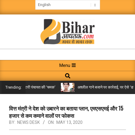
Skip
to
content
BIHAR
AAPTAK
Primary
Menu
Navigation
Search
Menu
किले तक पहुंची गरारी पंचायत की ‘चमक’
अश्लील गाने बजाने पर कार्रवाई, पर ऐसे ‘डबल 
Trending:
वित्त मंत्री ने देश को उबारने का बताया प्लान, एमएसएमई और 15
हजार से कम कमाने वालों पर फोकस
BY:
NEWS DESK
ON:
MAY 13, 2020