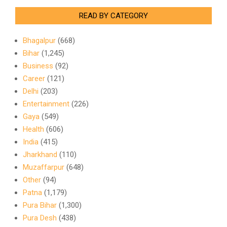
READ BY CATEGORY
Bhagalpur
(668)
Bihar
(1,245)
Business
(92)
Career
(121)
Delhi
(203)
Entertainment
(226)
Gaya
(549)
Health
(606)
India
(415)
Jharkhand
(110)
Muzaffarpur
(648)
Other
(94)
Patna
(1,179)
Pura Bihar
(1,300)
Pura Desh
(438)