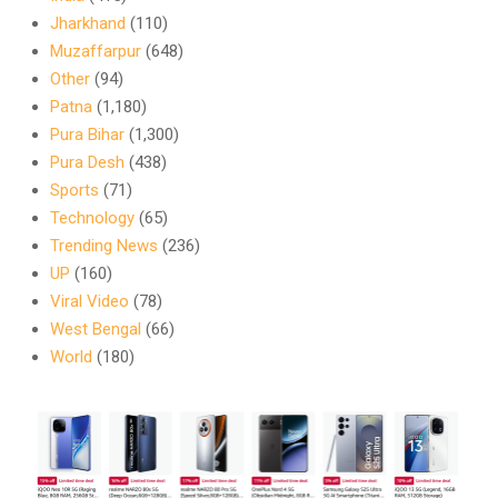
Jharkhand
(110)
Muzaffarpur
(648)
Other
(94)
Patna
(1,180)
Pura Bihar
(1,300)
Pura Desh
(438)
Sports
(71)
Technology
(65)
Trending News
(236)
UP
(160)
Viral Video
(78)
West Bengal
(66)
World
(180)