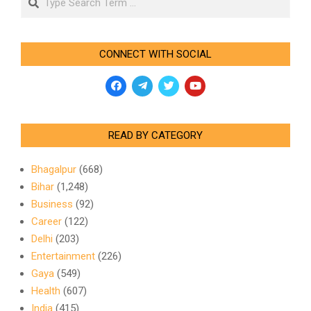
CONNECT WITH SOCIAL
READ BY CATEGORY
Bhagalpur
(668)
Bihar
(1,248)
Business
(92)
Career
(122)
Delhi
(203)
Entertainment
(226)
Gaya
(549)
Health
(607)
India
(415)