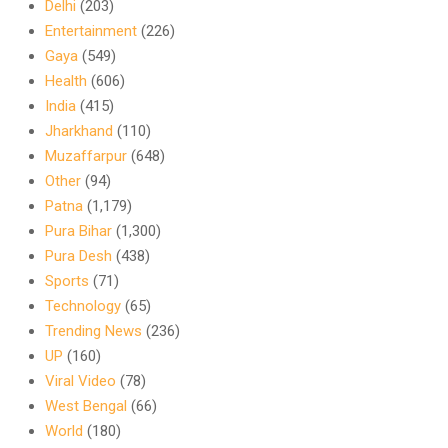
Delhi
(203)
Entertainment
(226)
Gaya
(549)
Health
(606)
India
(415)
Jharkhand
(110)
Muzaffarpur
(648)
Other
(94)
Patna
(1,179)
Pura Bihar
(1,300)
Pura Desh
(438)
Sports
(71)
Technology
(65)
Trending News
(236)
UP
(160)
Viral Video
(78)
West Bengal
(66)
World
(180)