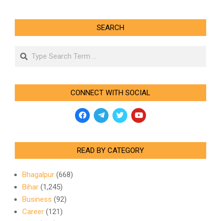
SEARCH
Search
CONNECT WITH SOCIAL
READ BY CATEGORY
Bhagalpur
(668)
Bihar
(1,245)
Business
(92)
Career
(121)