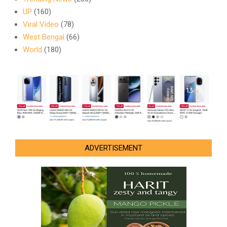
UP
(160)
Viral Video
(78)
West Bengal
(66)
World
(180)
ADVERTISEMENT