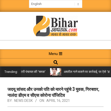
Skip
to
content
BIHAR
AAPTAK
Primary
Menu
Navigation
Search
Menu
िले तक पहुंची गरारी पंचायत की ‘चमक’
अश्लील गाने बजाने पर कार्रवाई, पर ऐसे ‘डबल म
Trending:
जदयू सांसद और उनको पति को मारने पहुंचे 3 युवक, गिरफ्तार,
नालंदा डीएम व सीएस कोरोना पॉजिटिव
BY:
NEWS DESK
ON:
APRIL 16, 2021