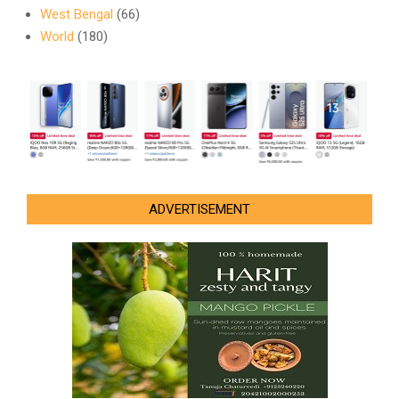
West Bengal
(66)
World
(180)
ADVERTISEMENT