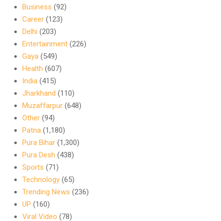
Business
(92)
Career
(123)
Delhi
(203)
Entertainment
(226)
Gaya
(549)
Health
(607)
India
(415)
Jharkhand
(110)
Muzaffarpur
(648)
Other
(94)
Patna
(1,180)
Pura Bihar
(1,300)
Pura Desh
(438)
Sports
(71)
Technology
(65)
Trending News
(236)
UP
(160)
Viral Video
(78)