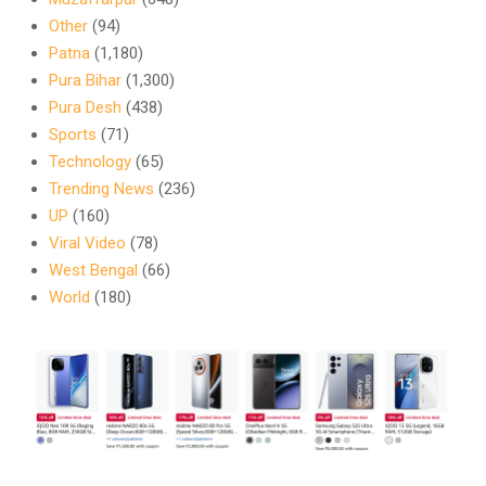
Other
(94)
Patna
(1,180)
Pura Bihar
(1,300)
Pura Desh
(438)
Sports
(71)
Technology
(65)
Trending News
(236)
UP
(160)
Viral Video
(78)
West Bengal
(66)
World
(180)