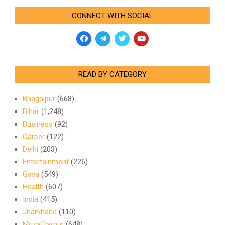
CONNECT WITH SOCIAL
READ BY CATEGORY
Bhagalpur
(668)
Bihar
(1,248)
Business
(92)
Career
(122)
Delhi
(203)
Entertainment
(226)
Gaya
(549)
Health
(607)
India
(415)
Jharkhand
(110)
Muzaffarpur
(648)