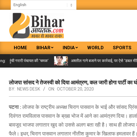
Skip
to
content
BIHAR
HOME
BIHAR
INDIA
WORLD
SPORTS
AAPTAK
Primary
Navigation
पहुंची गरारी पंचायत की ‘चमक’
अश्लील गाने बजाने पर कार्रवाई, पर ऐसे ‘डबल मीनिंग स
ing:
Menu
लोजपा सांसद ने तेजस्वी को दिया आमंत्रण, कल जारी होगा पार्टी का 
BY:
NEWS DESK
ON:
OCTOBER 20, 2020
पटना :
लोजपा के राष्ट्रीय अध्यक्ष चिराग पासवान के भाई और सांसद प्रिंस
दिवंगत रामविलास पासवान के ब्रह्म भोज में आने का आमंत्रण दिया। हाला
बावजूद भाजपा लगातार खुद को उससे अलग बता रही है। साथ ही लोजपा को य
फैले। इधर, चिराग पासवान लगातार नीतीश कुमार के खिलाफ हमलावर हैं। वह 