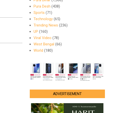
Pura Bihar
(1,300)
Pura Desh
(438)
Sports
(71)
Technology
(65)
Trending News
(236)
UP
(160)
Viral Video
(78)
West Bengal
(66)
World
(180)
ADVERTISEMENT