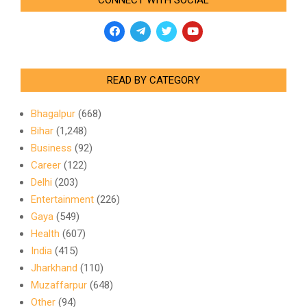
CONNECT WITH SOCIAL
READ BY CATEGORY
Bhagalpur
(668)
Bihar
(1,248)
Business
(92)
Career
(122)
Delhi
(203)
Entertainment
(226)
Gaya
(549)
Health
(607)
India
(415)
Jharkhand
(110)
Muzaffarpur
(648)
Other
(94)