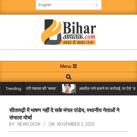
Skip
to
content
BIHAR
AAPTAK
Primary
Menu
Navigation
Search
Menu
किले तक पहुंची गरारी पंचायत की ‘चमक’
अश्लील गाने बजाने पर कार्रवाई, पर ऐसे ‘डबल म
Trending:
सीतामढ़ी में भाषण नहीं दे सके मंगल पांडेय, स्थानीय नेताओं ने
संभाला मोर्चा
BY:
NEWS DESK
ON:
NOVEMBER 2, 2020