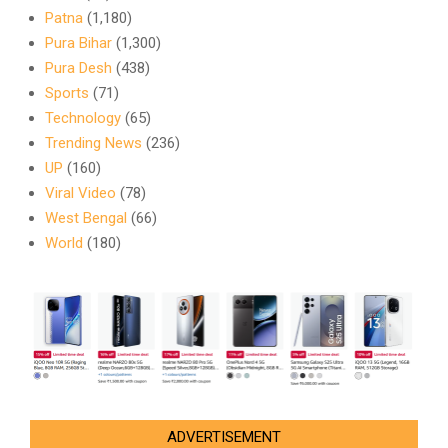
Patna
(1,180)
Pura Bihar
(1,300)
Pura Desh
(438)
Sports
(71)
Technology
(65)
Trending News
(236)
UP
(160)
Viral Video
(78)
West Bengal
(66)
World
(180)
ADVERTISEMENT