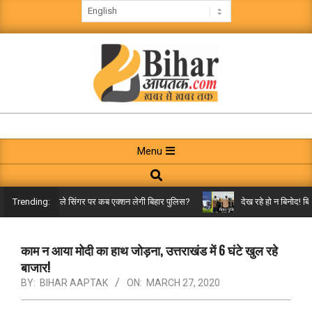
Skip
to
content
BIHAR
AAPTAK
Primary
Menu
Navigation
Search
Menu
ंग सॉन्ग’ गानेवाले सिंगर पर कब एक्शन लेगी बिहार पुलिस?
देख रहे हो न बिनोद! बिहा
Trending:
काम न आया मोदी का हाथ जोड़ना, उत्तराखंड में 6 घंटे खुल रहे
बाजार!
BY:
BIHAR AAPTAK
ON:
MARCH 27, 2020