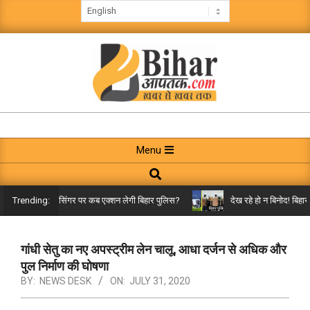
Skip
to
content
BIHAR
AAPTAK
Primary
Menu
Navigation
Search
Menu
ग सॉन्ग’ गानेवाले सिंगर पर कब एक्शन लेगी बिहार पुलिस?
देख रहे हो न बिनोद! बिहार 
Trending:
गांधी सेतु का नए अपस्ट्रीम लेन चालू, आधा दर्जन से अधिक और
पुल निर्माण की घोषणा
BY:
NEWS DESK
ON:
JULY 31, 2020