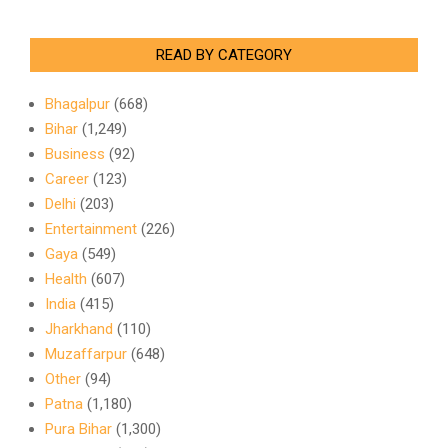
READ BY CATEGORY
Bhagalpur
(668)
Bihar
(1,249)
Business
(92)
Career
(123)
Delhi
(203)
Entertainment
(226)
Gaya
(549)
Health
(607)
India
(415)
Jharkhand
(110)
Muzaffarpur
(648)
Other
(94)
Patna
(1,180)
Pura Bihar
(1,300)