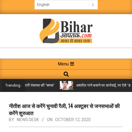
Skip
to
content
BIHAR
AAPTAK
Primary
Menu
Navigation
Search
Menu
किले तक पहुंची गरारी पंचायत की ‘चमक’
अश्लील गाने बजाने पर कार्रवाई, पर ऐसे ‘डबल म
Trending:
नीतीश आज से करेंगे चुनावी रैली, 14 अक्टूबर से जनसभाओं की
करेंगे शुरुआत
BY:
NEWS DESK
ON:
OCTOBER 12, 2020