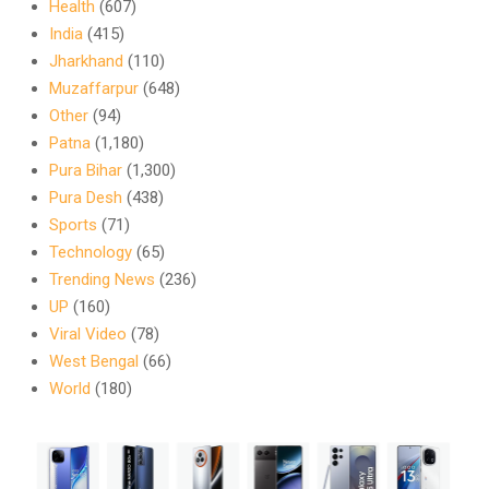
Health
(607)
India
(415)
Jharkhand
(110)
Muzaffarpur
(648)
Other
(94)
Patna
(1,180)
Pura Bihar
(1,300)
Pura Desh
(438)
Sports
(71)
Technology
(65)
Trending News
(236)
UP
(160)
Viral Video
(78)
West Bengal
(66)
World
(180)