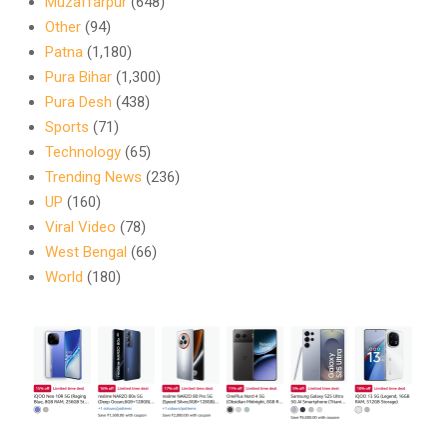
Muzaffarpur
(648)
Other
(94)
Patna
(1,180)
Pura Bihar
(1,300)
Pura Desh
(438)
Sports
(71)
Technology
(65)
Trending News
(236)
UP
(160)
Viral Video
(78)
West Bengal
(66)
World
(180)