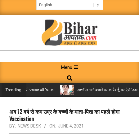
Skip
to
content
BIHAR
AAPTAK
Primary
Menu
Navigation
Search
Menu
े तक पहुंची गरारी पंचायत की ‘चमक’
अश्लील गाने बजाने पर कार्रवाई, पर ऐसे ‘डबल मीन
Trending:
अब 12 वर्ष से कम उम्र के बच्चों के माता-पिता का पहले होगा
Vaccination
BY:
NEWS DESK
ON:
JUNE 4, 2021