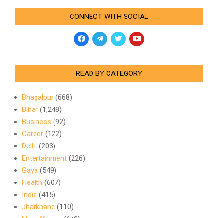
CONNECT WITH SOCIAL
READ BY CATEGORY
Bhagalpur
(668)
Bihar
(1,248)
Business
(92)
Career
(122)
Delhi
(203)
Entertainment
(226)
Gaya
(549)
Health
(607)
India
(415)
Jharkhand
(110)