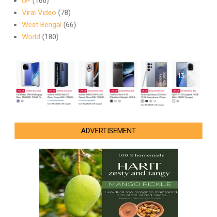
UP
(160)
Viral Video
(78)
West Bengal
(66)
World
(180)
ADVERTISEMENT