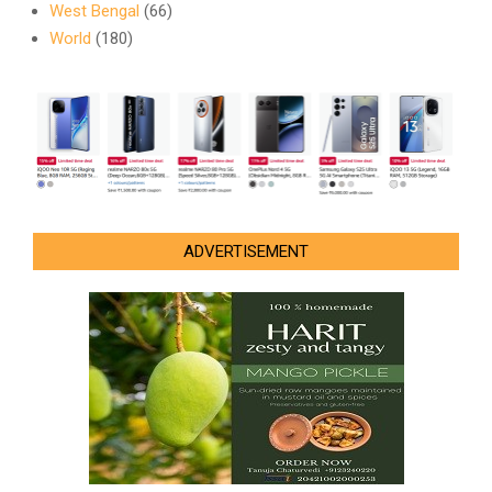
West Bengal
(66)
World
(180)
ADVERTISEMENT