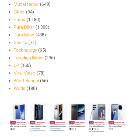
Muzaffarpur
(648)
Other
(94)
Patna
(1,180)
Pura Bihar
(1,300)
Pura Desh
(438)
Sports
(71)
Technology
(65)
Trending News
(236)
UP
(160)
Viral Video
(78)
West Bengal
(66)
World
(180)