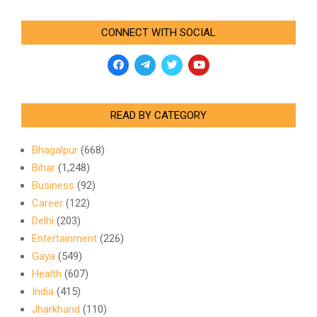
CONNECT WITH SOCIAL
READ BY CATEGORY
Bhagalpur
(668)
Bihar
(1,248)
Business
(92)
Career
(122)
Delhi
(203)
Entertainment
(226)
Gaya
(549)
Health
(607)
India
(415)
Jharkhand
(110)