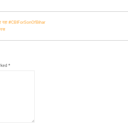
ंड कर रहा #CBIForSonOfBihar
ायरस
arked
*