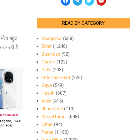
READ BY CATEGORY
र्भता बहुत
Bhagalpur
(668)
Bihar
(1,248)
रुक रही है।
Business
(92)
Career
(122)
Delhi
(203)
Entertainment
(226)
Gaya
(549)
Health
(607)
India
(415)
Jharkhand
(110)
Muzaffarpur
(648)
Other
(94)
Patna
(1,180)