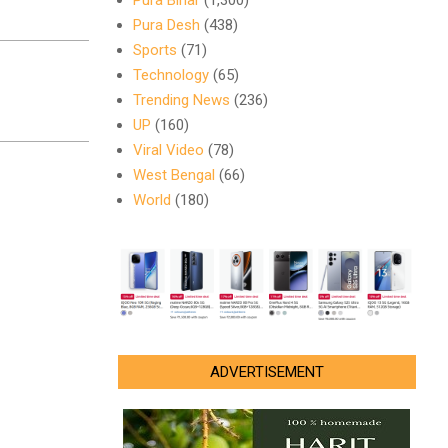
Pura Bihar
(1,300)
Pura Desh
(438)
Sports
(71)
Technology
(65)
Trending News
(236)
UP
(160)
Viral Video
(78)
West Bengal
(66)
World
(180)
ADVERTISEMENT