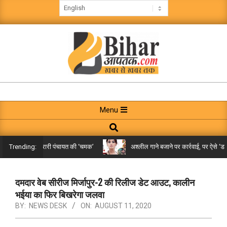
Skip
to
content
BIHAR
AAPTAK
Primary
Menu
Navigation
Search
Menu
िले तक पहुंची गरारी पंचायत की ‘चमक’
अश्लील गाने बजाने पर कार्रवाई, पर ऐसे ‘डबल म
Trending:
दमदार वेब सीरीज मिर्जापुर-2 की रिलीज डेट आउट, कालीन
भईया का फिर बिखरेगा जलवा
BY:
NEWS DESK
ON:
AUGUST 11, 2020