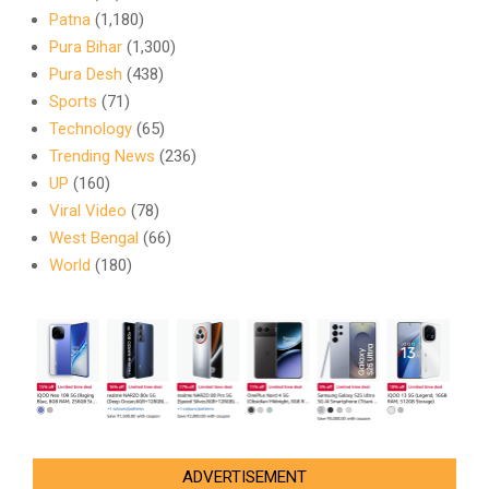
Patna
(1,180)
Pura Bihar
(1,300)
Pura Desh
(438)
Sports
(71)
Technology
(65)
Trending News
(236)
UP
(160)
Viral Video
(78)
West Bengal
(66)
World
(180)
ADVERTISEMENT