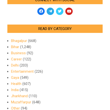
CONNECT WITH SOCIAL
READ BY CATEGORY
Bhagalpur
(668)
Bihar
(1,248)
Business
(92)
Career
(122)
Delhi
(203)
Entertainment
(226)
Gaya
(549)
Health
(607)
India
(415)
Jharkhand
(110)
Muzaffarpur
(648)
Other
(94)