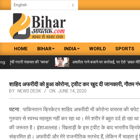
Skip
to
content
BIHAR
HOME
BIHAR
INDIA
WORLD
SPORTS
AAPTAK
Primary
Navigation
पहुंची गरारी पंचायत की ‘चमक’
अश्लील गाने बजाने पर कार्रवाई, पर ऐसे ‘डबल मीनिंग स
ing:
Menu
शाहिद अफरीदी को हुआ कोरोना, ट्वीट कर खुद दी जानकारी, गौतम गंभीर
BY:
NEWS DESK
ON:
JUNE 14, 2020
पटना
: पाकिस्तान क्रिकेटर शाहिद अफरीदी भी कोरोना वायरस की चपेट में
गुरुवार से स्वस्थ महसूस नहीं कर रहा था। मेरे शरीर में बहुत दर्द हो रहा
की जरूरत है। इंशाअल्लाह। खिलाड़ी के इस ट्वीट के बाद भारतीय क्रिकेट 
संक्रमित हो। अफरीदी और मेरे राजनीतिक मतभेद हैं, लेकिन मैं चाहता हूं 