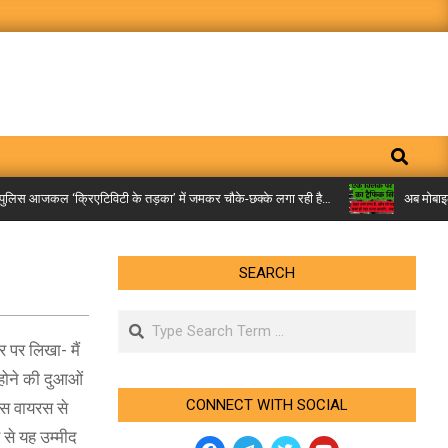
Search
िस आजकल ‘क्रिएटिविटी के तड़का’ में जमकर चौके-छक्के लगा रही है…
अब मोबाइल पर म
SEARCH
Search
 पर लिखा- मैं
 होने की दुआओं
CONNECT WITH SOCIAL
इस वायरस से
 से यह उम्मीद