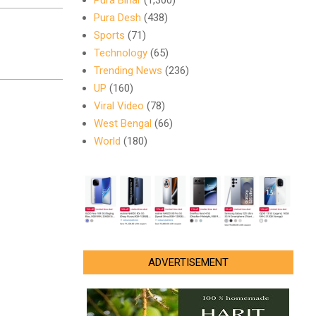
Pura Bihar
(1,300)
Pura Desh
(438)
Sports
(71)
Technology
(65)
Trending News
(236)
UP
(160)
Viral Video
(78)
West Bengal
(66)
World
(180)
ADVERTISEMENT