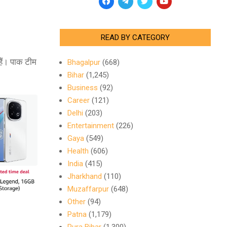
READ BY CATEGORY
ैं। पाक टीम
Bhagalpur
(668)
Bihar
(1,245)
Business
(92)
Career
(121)
Delhi
(203)
Entertainment
(226)
Gaya
(549)
Health
(606)
India
(415)
Jharkhand
(110)
Muzaffarpur
(648)
Other
(94)
Patna
(1,179)